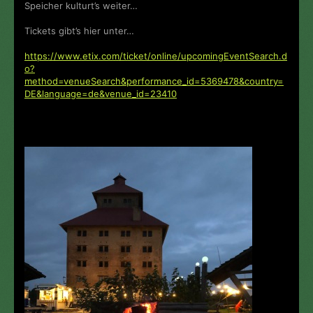
Speicher kulturt’s weiter…
Tickets gibt’s hier unter…
https://www.etix.com/ticket/online/upcomingEventSearch.d
o?
method=venueSearch&performance_id=5369478&country=
DE&language=de&venue_id=23410